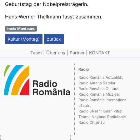
Geburtstag der Nobelpreisträgerin.
Hans-Werner Thellmann fasst zusammen.
Imola Munteanu
Kultur (Montag)
zurück
Team
Über uns
Partner
KONTAKT
Radio
Radio România Actualităţi
Radio Antena Satelor
Radio România Cultural
Radio România Muzical
Radio România Internaţional
eTeatru
Radio 3Net "Florian Pitiş"
Teatrul Naţional Radiofonic
Radio Chişinău