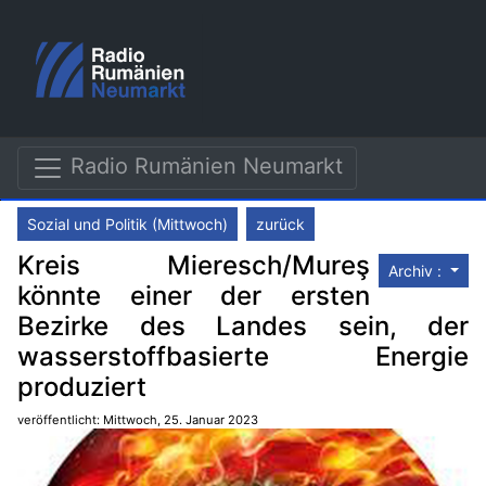
Radio Rumänien Neumarkt
Sozial und Politik (Mittwoch)
zurück
Kreis Mieresch/Mureş
Archiv :
könnte einer der ersten
Bezirke des Landes sein, der
wasserstoffbasierte Energie
produziert
veröffentlicht: Mittwoch, 25. Januar 2023