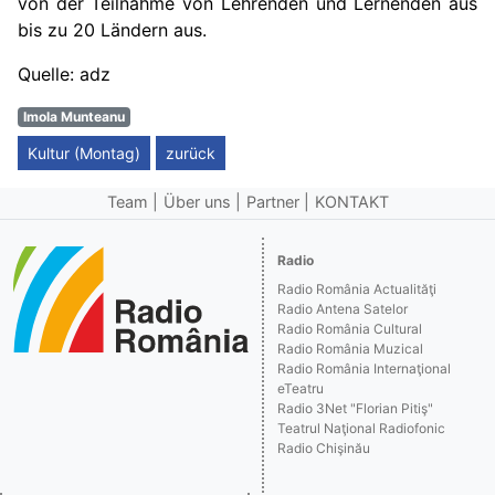
von der Teilnahme von Lehrenden und Lernenden aus
bis zu 20 Ländern aus.
Quelle: adz
Imola Munteanu
Kultur (Montag)
zurück
Team
Über uns
Partner
KONTAKT
Radio
Radio România Actualităţi
Radio Antena Satelor
Radio România Cultural
Radio România Muzical
Radio România Internaţional
eTeatru
Radio 3Net "Florian Pitiş"
Teatrul Naţional Radiofonic
Radio Chişinău