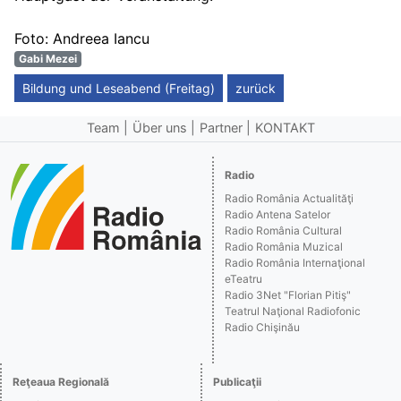
Foto: Andreea Iancu
Gabi Mezei
Bildung und Leseabend (Freitag)
zurück
Team
Über uns
Partner
KONTAKT
Radio
Radio România Actualităţi
Radio Antena Satelor
Radio România Cultural
Radio România Muzical
Radio România Internaţional
eTeatru
Radio 3Net "Florian Pitiş"
Teatrul Naţional Radiofonic
Radio Chişinău
Reţeaua Regională
Publicaţii