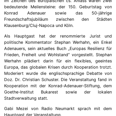
im Zeichen des europäischen
c
s. Anlass
waren
zwei
bedeutende Meilensteine: der 150. Geburtstag
von
Konrad Adenauer sowie
d
as 50-jährige
Freundschaftsjubiläum zwischen den Städten
Klausenburg/
Cluj-Napoca und Köln.
Als Hauptgast
hat
der renommierte Jurist und
politische Kommentator Stephan Werhahn, ein Enkel
Adenauers
, sein aktuelles Buch „Europas Resilienz für
Frieden, Freiheit und Wohlstand“
vorgestellt.
Stephan
Werhahn plädiert darin für ein flexibles, geeintes
Europa, das globalen Krisen durch Kooperation trotzt.
Moderiert w
urde
die englischsprachige Debatte von
Doz. Dr. Christian Schuster. Die
Veranstaltung
fand
in
Kooperation mit der Konrad-Adenauer-Stiftung, dem
Goethe-Institut Bukarest sowie der lokalen
Stadtverwaltung
statt
.
Gabi Mezei von Radio Neumarkt sprach mit dem
Hauptgast der Veranstaltung.