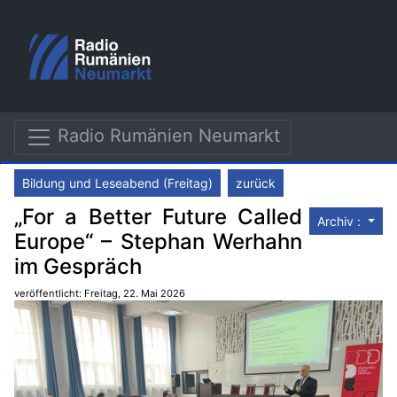
Radio Rumänien Neumarkt
Bildung und Leseabend (Freitag)
zurück
„For a Better Future Called
Archiv :
Europe“ – Stephan Werhahn
im Gespräch
veröffentlicht: Freitag, 22. Mai 2026