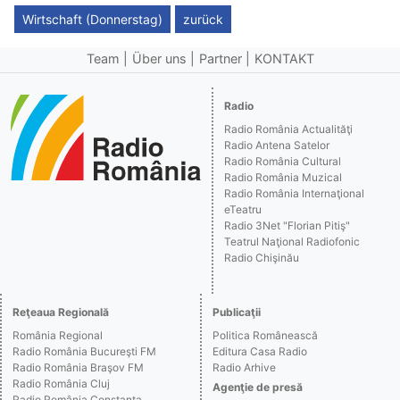
Wirtschaft (Donnerstag)
zurück
Team
Über uns
Partner
KONTAKT
Radio
Radio România Actualităţi
Radio Antena Satelor
Radio România Cultural
Radio România Muzical
Radio România Internaţional
eTeatru
Radio 3Net "Florian Pitiş"
Teatrul Naţional Radiofonic
Radio Chişinău
Reţeaua Regională
Publicaţii
România Regional
Politica Românească
Radio România Bucureşti FM
Editura Casa Radio
Radio România Braşov FM
Radio Arhive
Radio România Cluj
Agenţie de presă
Radio România Constanţa