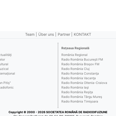
Team
Über uns
Partner
KONTAKT
Reţeaua Regională
ualităţi
România Regional
elor
Radio România Bucureşti FM
ltural
Radio România Braşov FM
uzical
Radio România Cluj
ernaţional
Radio România Constanţa
Radio România Vacanţa
n Pitiş"
Radio România Oltenia-Craiova
Radiofonic
Radio România Iaşi
Radio România Reşiţa
Radio România Târgu Mureş
Radio România Timişoara
Copyright © 2000 - 2026 SOCIETATEA ROMÂNĂ DE RADIODIFUZIUNE