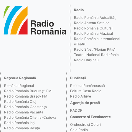
Radio
Radio România Actualităţi
Radio Antena Satelor
Radio România Cultural
Radio România Muzical
Radio România Internaţional
eTeatru
Radio 3Net "Florian Pitiş"
Teatrul Naţional Radiofonic
Radio Chişinău
Reţeaua Regională
Publicaţii
România Regional
Politica Românească
Radio România Bucureşti FM
Editura Casa Radio
Radio România Braşov FM
Radio Arhive
Radio România Cluj
Agenţie de presă
Radio România Constanţa
RADOR
Radio România Vacanţa
Concerte şi Evenimente
Radio România Oltenia-Craiova
Radio România Iaşi
Orchestre şi Coruri
Radio România Reşiţa
Sala Radio