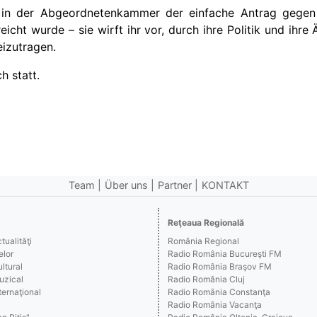
 in der Abgeordnetenkammer der einfache Antrag gegen
eicht wurde – sie wirft ihr vor, durch ihre Politik und ih
eizutragen.
 statt.
Team
Über uns
Partner
KONTAKT
Reţeaua Regională
ualităţi
România Regional
elor
Radio România Bucureşti FM
ltural
Radio România Braşov FM
uzical
Radio România Cluj
ernaţional
Radio România Constanţa
Radio România Vacanţa