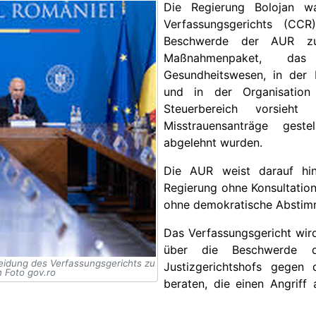
Die Regierung Bolojan w
Verfassungsgerichts (CC
Beschwerde der AUR z
Maßnahmenpaket, da
Gesundheitswesen, in der 
und in der Organisation
Steuerbereich vorsie
Misstrauensanträge gest
abgelehnt wurden.
Die AUR weist darauf hi
Regierung ohne Konsultatio
ohne demokratische Abstim
Das Verfassungsgericht wi
über die Beschwerde d
eidung des Verfassungsgerichts zu
Justizgerichtshofs gegen 
 Foto gov.ro
beraten, die einen Angriff