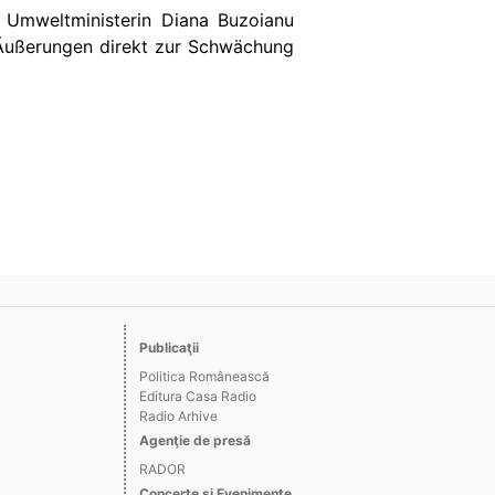
 Umweltministerin Diana Buzoianu
re Äußerungen direkt zur Schwächung
Publicaţii
Politica Românească
Editura Casa Radio
Radio Arhive
Agenţie de presă
RADOR
Concerte şi Evenimente