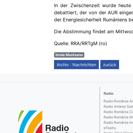
In der Zwischenzeit w
u
rde heute
debattiert, der von der AUR einger
der Energiesicherheit Rumäniens b
Die Abstimmung findet am Mittwoch
Quelle: RRA/RRTgM (ro)
Imola Munteanu
Archiv : Nachrichten
zurück
Radio
Radio România Act
Radio Antena Sat
Radio România Cu
Radio România M
Radio România Int
eTeatru