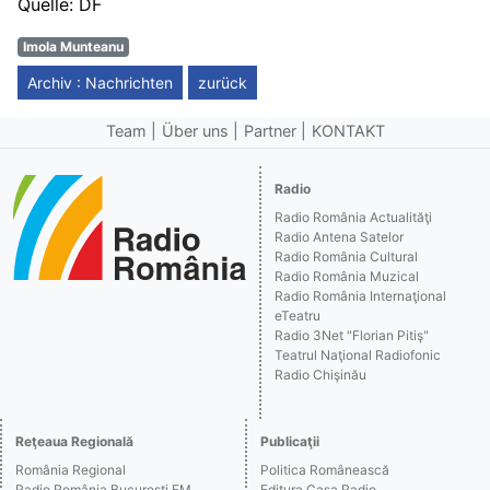
Quelle: DF
Imola Munteanu
Archiv : Nachrichten
zurück
Team
Über uns
Partner
KONTAKT
Radio
Radio România Actualităţi
Radio Antena Satelor
Radio România Cultural
Radio România Muzical
Radio România Internaţional
eTeatru
Radio 3Net "Florian Pitiş"
Teatrul Naţional Radiofonic
Radio Chişinău
Reţeaua Regională
Publicaţii
România Regional
Politica Românească
Radio România Bucureşti FM
Editura Casa Radio