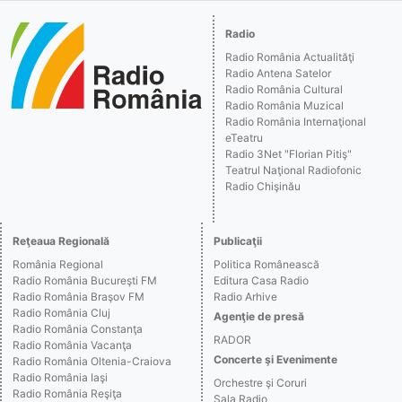
Radio
Radio România Actualităţi
Radio Antena Satelor
Radio România Cultural
Radio România Muzical
Radio România Internaţional
eTeatru
Radio 3Net "Florian Pitiş"
Teatrul Naţional Radiofonic
Radio Chişinău
Reţeaua Regională
Publicaţii
România Regional
Politica Românească
Radio România Bucureşti FM
Editura Casa Radio
Radio România Braşov FM
Radio Arhive
Radio România Cluj
Agenţie de presă
Radio România Constanţa
RADOR
Radio România Vacanţa
Concerte şi Evenimente
Radio România Oltenia-Craiova
Radio România Iaşi
Orchestre şi Coruri
Radio România Reşiţa
Sala Radio