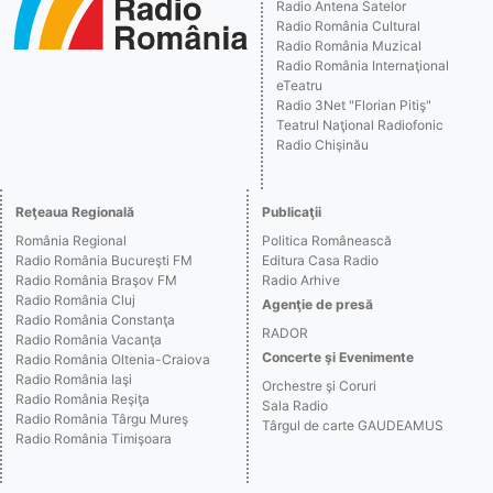
Radio Antena Satelor
Radio România Cultural
Radio România Muzical
Radio România Internaţional
eTeatru
Radio 3Net "Florian Pitiş"
Teatrul Naţional Radiofonic
Radio Chişinău
Reţeaua Regională
Publicaţii
România Regional
Politica Românească
Radio România Bucureşti FM
Editura Casa Radio
Radio România Braşov FM
Radio Arhive
Radio România Cluj
Agenţie de presă
Radio România Constanţa
RADOR
Radio România Vacanţa
Concerte şi Evenimente
Radio România Oltenia-Craiova
Radio România Iaşi
Orchestre şi Coruri
Radio România Reşiţa
Sala Radio
Radio România Târgu Mureş
Târgul de carte GAUDEAMUS
Radio România Timişoara