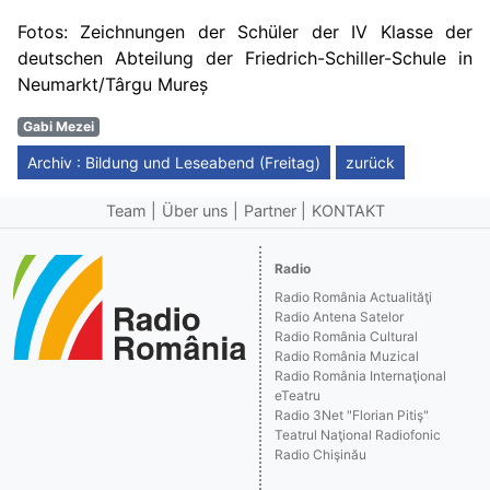
Fotos: Zeichnungen der Schüler der IV Klasse der
deutschen Abteilung der Friedrich-Schiller-Schule in
Neumarkt/Târgu Mureș
Gabi Mezei
Archiv : Bildung und Leseabend (Freitag)
zurück
Team
Über uns
Partner
KONTAKT
Radio
Radio România Actualităţi
Radio Antena Satelor
Radio România Cultural
Radio România Muzical
Radio România Internaţional
eTeatru
Radio 3Net "Florian Pitiş"
Teatrul Naţional Radiofonic
Radio Chişinău