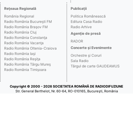
Reţeaua Regională
Publicaţii
România Regional
Politica Românească
Radio România Bucureşti FM
Editura Casa Radio
Radio România Braşov FM
Radio Arhive
Radio România Cluj
Agenţie de presă
Radio România Constanţa
RADOR
Radio România Vacanţa
Concerte şi Evenimente
Radio România Oltenia-Craiova
Radio România Iaşi
Orchestre şi Coruri
Radio România Reşiţa
Sala Radio
Radio România Târgu Mureş
Târgul de carte GAUDEAMUS
Radio România Timişoara
Copyright © 2000 - 2026 SOCIETATEA ROMÂNĂ DE RADIODIFUZIUNE
Str. General Berthelot, Nr. 60-64, RO-010165, Bucureşti, România