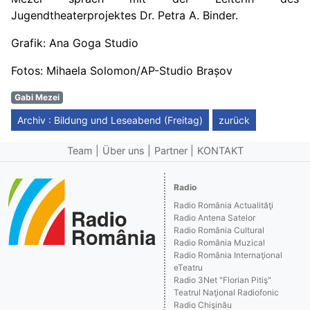
Jugendtheaterprojektes Dr. Petra A. Binder.
Grafik: Ana Goga Studio
Fotos: Mihaela Solomon/AP-Studio Brașov
Gabi Mezei
Archiv : Bildung und Leseabend (Freitag)
zurück
Team
Über uns
Partner
KONTAKT
Radio
Radio România Actualităţi
Radio Antena Satelor
Radio România Cultural
Radio România Muzical
Radio România Internaţional
eTeatru
Radio 3Net "Florian Pitiş"
Teatrul Naţional Radiofonic
Radio Chişinău