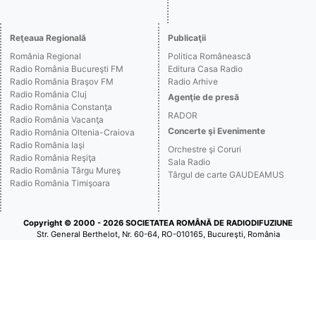
Reţeaua Regională
Publicaţii
România Regional
Politica Românească
Radio România Bucureşti FM
Editura Casa Radio
Radio România Braşov FM
Radio Arhive
Radio România Cluj
Agenţie de presă
Radio România Constanţa
RADOR
Radio România Vacanţa
Concerte şi Evenimente
Radio România Oltenia-Craiova
Radio România Iaşi
Orchestre şi Coruri
Radio România Reşiţa
Sala Radio
Radio România Târgu Mureş
Târgul de carte GAUDEAMUS
Radio România Timişoara
Copyright © 2000 - 2026 SOCIETATEA ROMÂNĂ DE RADIODIFUZIUNE
Str. General Berthelot, Nr. 60-64, RO-010165, Bucureşti, România