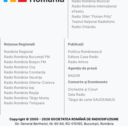
Radio România Muzical
Radio România Internaţional
eTeatru
Radio 3Net "Florian Pitiş"
Teatrul Naţional Radiofonic
Radio Chişinău
Reţeaua Regională
Publicaţii
România Regional
Politica Românească
Radio România Bucureşti FM
Editura Casa Radio
Radio România Braşov FM
Radio Arhive
Radio România Cluj
Agenţie de presă
Radio România Constanţa
RADOR
Radio România Vacanţa
Concerte şi Evenimente
Radio România Oltenia-Craiova
Radio România Iaşi
Orchestre şi Coruri
Radio România Reşiţa
Sala Radio
Radio România Târgu Mureş
Târgul de carte GAUDEAMUS
Radio România Timişoara
Copyright © 2000 - 2026 SOCIETATEA ROMÂNĂ DE RADIODIFUZIUNE
Str. General Berthelot, Nr. 60-64, RO-010165, Bucureşti, România