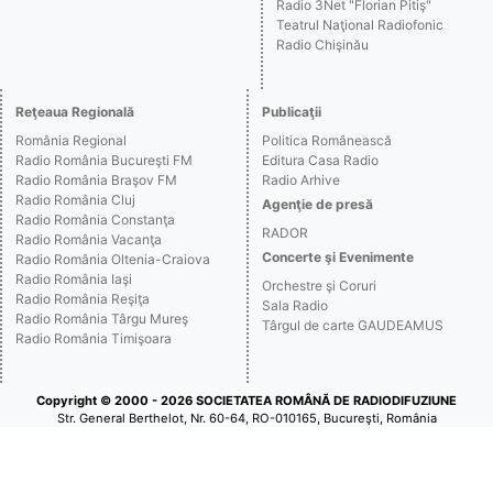
Radio 3Net "Florian Pitiş"
Teatrul Naţional Radiofonic
Radio Chişinău
Reţeaua Regională
Publicaţii
România Regional
Politica Românească
Radio România Bucureşti FM
Editura Casa Radio
Radio România Braşov FM
Radio Arhive
Radio România Cluj
Agenţie de presă
Radio România Constanţa
RADOR
Radio România Vacanţa
Concerte şi Evenimente
Radio România Oltenia-Craiova
Radio România Iaşi
Orchestre şi Coruri
Radio România Reşiţa
Sala Radio
Radio România Târgu Mureş
Târgul de carte GAUDEAMUS
Radio România Timişoara
Copyright © 2000 - 2026 SOCIETATEA ROMÂNĂ DE RADIODIFUZIUNE
Str. General Berthelot, Nr. 60-64, RO-010165, Bucureşti, România