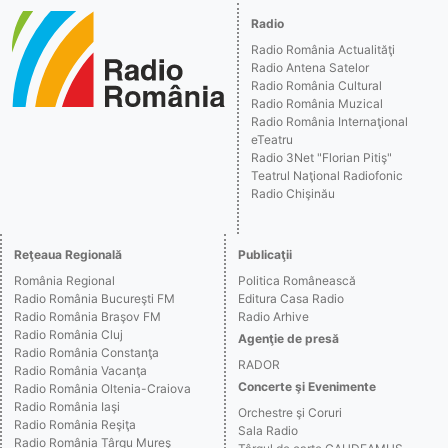
Radio
Radio România Actualităţi
Radio Antena Satelor
Radio România Cultural
Radio România Muzical
Radio România Internaţional
eTeatru
Radio 3Net "Florian Pitiş"
Teatrul Naţional Radiofonic
Radio Chişinău
Reţeaua Regională
Publicaţii
România Regional
Politica Românească
Radio România Bucureşti FM
Editura Casa Radio
Radio România Braşov FM
Radio Arhive
Radio România Cluj
Agenţie de presă
Radio România Constanţa
RADOR
Radio România Vacanţa
Concerte şi Evenimente
Radio România Oltenia-Craiova
Radio România Iaşi
Orchestre şi Coruri
Radio România Reşiţa
Sala Radio
Radio România Târgu Mureş