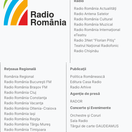
Radio
Radio România Actualităţi
Radio Antena Satelor
Radio România Cultural
Radio România Muzical
Radio România Internaţional
eTeatru
Radio 3Net "Florian Pitiş"
Teatrul Naţional Radiofonic
Radio Chişinău
Reţeaua Regională
Publicaţii
România Regional
Politica Românească
Radio România Bucureşti FM
Editura Casa Radio
Radio România Braşov FM
Radio Arhive
Radio România Cluj
Agenţie de presă
Radio România Constanţa
RADOR
Radio România Vacanţa
Concerte şi Evenimente
Radio România Oltenia-Craiova
Radio România Iaşi
Orchestre şi Coruri
Radio România Reşiţa
Sala Radio
Radio România Târgu Mureş
Târgul de carte GAUDEAMUS
Radio România Timişoara