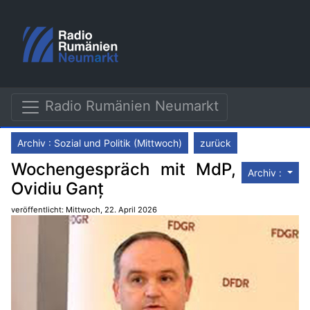
Radio Rumänien Neumarkt
Archiv : Sozial und Politik (Mittwoch)
zurück
Wochengespräch mit MdP,
Archiv :
Ovidiu Ganț
veröffentlicht: Mittwoch, 22. April 2026