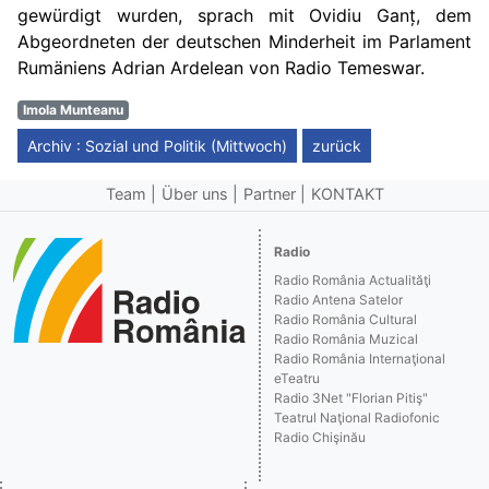
gewürdigt wurden, sprach mit
Ovidiu Gan
ț,
dem
Abgeordneten der deutschen Minderheit im Parlament
Rumäniens Adrian Ardelean von Radio Temeswar.
Imola Munteanu
Archiv : Sozial und Politik (Mittwoch)
zurück
Team
Über uns
Partner
KONTAKT
Radio
Radio România Actualităţi
Radio Antena Satelor
Radio România Cultural
Radio România Muzical
Radio România Internaţional
eTeatru
Radio 3Net "Florian Pitiş"
Teatrul Naţional Radiofonic
Radio Chişinău