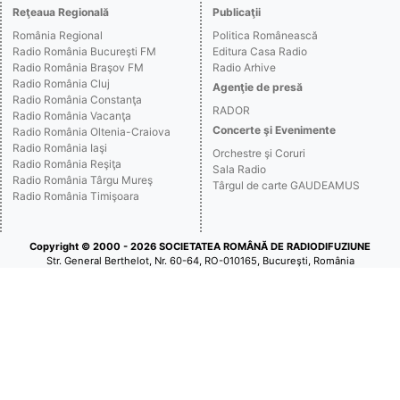
Reţeaua Regională
Publicaţii
România Regional
Politica Românească
Radio România Bucureşti FM
Editura Casa Radio
Radio România Braşov FM
Radio Arhive
Radio România Cluj
Agenţie de presă
Radio România Constanţa
RADOR
Radio România Vacanţa
Concerte şi Evenimente
Radio România Oltenia-Craiova
Radio România Iaşi
Orchestre şi Coruri
Radio România Reşiţa
Sala Radio
Radio România Târgu Mureş
Târgul de carte GAUDEAMUS
Radio România Timişoara
Copyright © 2000 - 2026 SOCIETATEA ROMÂNĂ DE RADIODIFUZIUNE
Str. General Berthelot, Nr. 60-64, RO-010165, Bucureşti, România