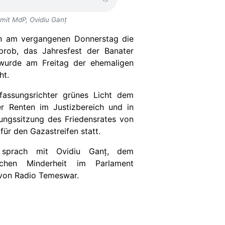
it MdP, Ovidiu Ganț
an am vergangenen Donnerstag die
tprob, das Jahresfest der Banater
wurde am Freitag der ehemaligen
ht.
fassungsrichter grünes Licht dem
er Renten im Justizbereich und in
ungssitzung des Friedensrates von
ür den Gazastreifen statt.
n
sprach
mit
Ovidiu Gan
ț,
dem
chen Minderheit im Parlament
von Radio Temeswar.