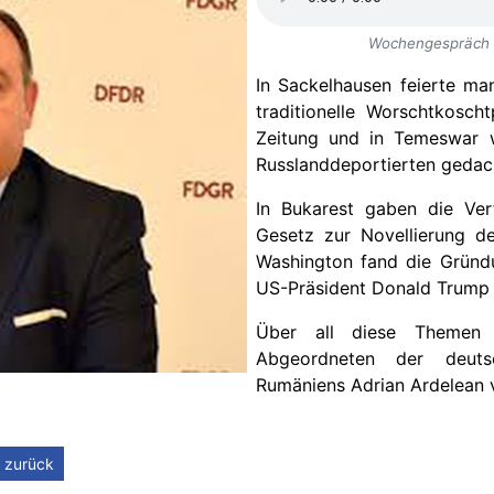
Wochengespräch m
In Sackelhausen feierte m
traditionelle Worschtkosch
Zeitung und in Temeswar 
Russlanddeportierten gedac
In Bukarest gaben die Ver
Gesetz zur Novellierung d
Washington fand die Gründ
US-Präsident Donald Trump f
Über all diese Theme
Abgeordneten der deuts
Rumäniens Adrian Ardelean 
zurück