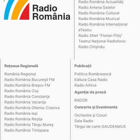
Radio România Actualităţi
Radio Antena Satelor
Radio România Cultural
Radio România Muzical
Radio România Internaţional
eTeatru
Radio 3Net "Florian Pitiş"
Teatrul Naţional Radiofonic
Radio Chişinău
Reţeaua Regională
Publicaţii
România Regional
Politica Românească
Radio România Bucureşti FM
Editura Casa Radio
Radio România Braşov FM
Radio Arhive
Radio România Cluj
Agenţie de presă
Radio România Constanţa
RADOR
Radio România Vacanţa
Concerte şi Evenimente
Radio România Oltenia-Craiova
Radio România Iaşi
Orchestre şi Coruri
Radio România Reşiţa
Sala Radio
Radio România Târgu Mureş
Târgul de carte GAUDEAMUS
Radio România Timişoara