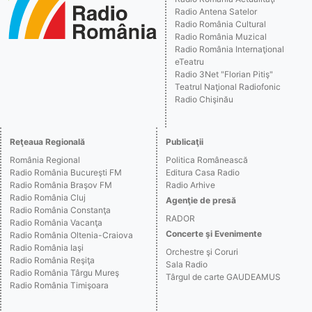
Radio Antena Satelor
Radio România Cultural
Radio România Muzical
Radio România Internaţional
eTeatru
Radio 3Net "Florian Pitiş"
Teatrul Naţional Radiofonic
Radio Chişinău
Reţeaua Regională
Publicaţii
România Regional
Politica Românească
Radio România Bucureşti FM
Editura Casa Radio
Radio România Braşov FM
Radio Arhive
Radio România Cluj
Agenţie de presă
Radio România Constanţa
RADOR
Radio România Vacanţa
Concerte şi Evenimente
Radio România Oltenia-Craiova
Radio România Iaşi
Orchestre şi Coruri
Radio România Reşiţa
Sala Radio
Radio România Târgu Mureş
Târgul de carte GAUDEAMUS
Radio România Timişoara