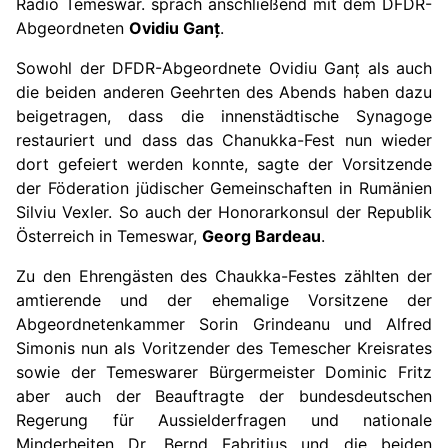
Radio Temeswar. sprach anschließend mit dem DFDR-
Abgeordneten
Ovidiu
Gan
ț
.
Sowohl der DFDR-Abgeordnete Ovidiu Gan
ț
als auch
die beiden anderen Geehrten des Abends haben dazu
beigetragen, dass die innenstädtische Synagoge
restauriert und dass das Chanukka-Fest nun wieder
dort gefeiert werden konnte, sagte der Vorsitzende
der Föderation jüdischer Gemeinschaften in Rumänien
Silviu Vexler. So auch der Honorarkonsul der Republik
Österreich in Temeswar,
Georg Bardeau
.
Zu den Ehrengästen des Chaukka-Festes zählten der
amtierende und der ehemalige Vorsitzene der
Abgeordnetenkammer Sorin Grindeanu und Alfred
Simonis nun als Voritzender des Temescher Kreisrates
sowie der Temeswarer Bürgermeister Dominic Fritz
aber auch der Beauftragte der bundesdeutschen
Regerung für Aussielderfragen und nationale
Minderheiten Dr. Bernd Fabritius und die beiden