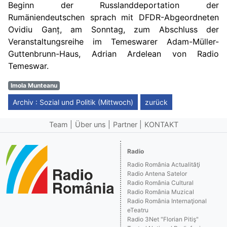
Beginn der Russlanddeportation der
Rumäniendeutschen
sprach mit
DFDR-Abgeordneten
Ovidiu Gan
ț,
am Sonntag, zum Abschluss der
Veranstaltungsreihe im Temeswarer Adam-Müller-
Guttenbrunn-Haus, Adrian Ardelean von Radio
Temeswar.
Imola Munteanu
Archiv : Sozial und Politik (Mittwoch)
zurück
Team
Über uns
Partner
KONTAKT
Radio
Radio România Actualităţi
Radio Antena Satelor
Radio România Cultural
Radio România Muzical
Radio România Internaţional
eTeatru
Radio 3Net "Florian Pitiş"