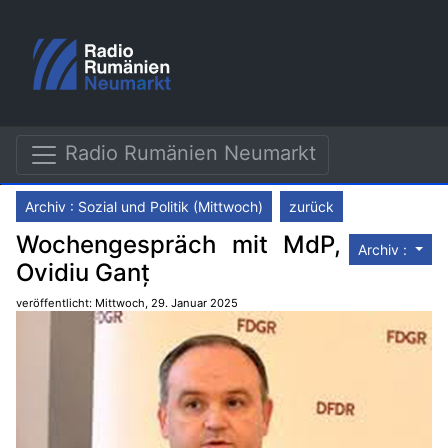
Radio Rumänien Neumarkt
Archiv : Sozial und Politik (Mittwoch)
zurück
Wochengespräch mit MdP,
Archiv :
Ovidiu Ganț
veröffentlicht: Mittwoch, 29. Januar 2025