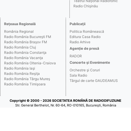
Teatrul Naţional Radiofonic
Radio Chişinău
Reţeaua Regională
Publicaţii
România Regional
Politica Românească
Radio România Bucureşti FM
Editura Casa Radio
Radio România Braşov FM
Radio Arhive
Radio România Cluj
Agenţie de presă
Radio România Constanţa
RADOR
Radio România Vacanţa
Concerte şi Evenimente
Radio România Oltenia-Craiova
Radio România Iaşi
Orchestre şi Coruri
Radio România Reşiţa
Sala Radio
Radio România Târgu Mureş
Târgul de carte GAUDEAMUS
Radio România Timişoara
Copyright © 2000 - 2026 SOCIETATEA ROMÂNĂ DE RADIODIFUZIUNE
Str. General Berthelot, Nr. 60-64, RO-010165, Bucureşti, România