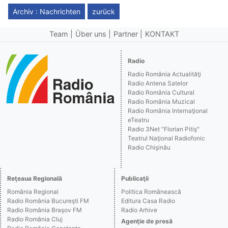
Archiv : Nachrichten
zurück
Team
Über uns
Partner
KONTAKT
Radio
Radio România Actualităţi
Radio Antena Satelor
Radio România Cultural
Radio România Muzical
Radio România Internaţional
eTeatru
Radio 3Net "Florian Pitiş"
Teatrul Naţional Radiofonic
Radio Chişinău
Reţeaua Regională
Publicaţii
România Regional
Politica Românească
Radio România Bucureşti FM
Editura Casa Radio
Radio România Braşov FM
Radio Arhive
Radio România Cluj
Agenţie de presă