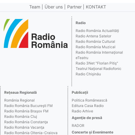
Team
Über uns
Partner
KONTAKT
Radio
Radio România Actualităţi
Radio Antena Satelor
Radio România Cultural
Radio România Muzical
Radio România Internaţional
eTeatru
Radio 3Net "Florian Pitiş"
Teatrul Naţional Radiofonic
Radio Chişinău
Reţeaua Regională
Publicaţii
România Regional
Politica Românească
Radio România Bucureşti FM
Editura Casa Radio
Radio România Braşov FM
Radio Arhive
Radio România Cluj
Agenţie de presă
Radio România Constanţa
RADOR
Radio România Vacanţa
Concerte şi Evenimente
Radio România Oltenia-Craiova