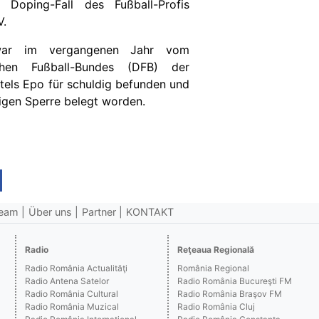
Doping-Fall des Fußball-Profis
V.
 war im vergangenen Jahr vom
chen Fußball-Bundes (DFB) der
tels Epo für schuldig befunden und
rigen Sperre belegt worden.
eam
Über uns
Partner
KONTAKT
Radio
Reţeaua Regională
Radio România Actualităţi
România Regional
Radio Antena Satelor
Radio România Bucureşti FM
Radio România Cultural
Radio România Braşov FM
Radio România Muzical
Radio România Cluj