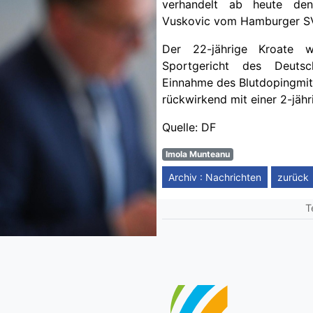
verhandelt ab heute den 
Vuskovic vom Hamburger S
Der 22-jährige Kroate
Sportgericht des Deuts
Einnahme des Blutdopingmit
rückwirkend mit einer 2-jäh
Quelle: DF
Imola Munteanu
Archiv : Nachrichten
zurück
T